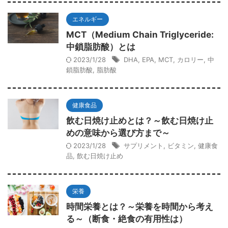
エネルギー
MCT（Medium Chain Triglyceride:
中鎖脂肪酸）とは
2023/1/28
DHA
,
EPA
,
MCT
,
カロリー
,
中
鎖脂肪酸
,
脂肪酸
健康食品
飲む日焼け止めとは？～飲む日焼け止
めの意味から選び方まで～
2023/1/28
サプリメント
,
ビタミン
,
健康食
品
,
飲む日焼け止め
栄養
時間栄養とは？～栄養を時間から考え
る～（断食・絶食の有用性は）