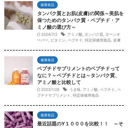
健康食品
タンパク質とお肌(皮膚)の関係～美肌を
保つためのタンパク質・ペプチド・ア
ミノ酸の選び方～
2024/7/2
アミノ酸
,
タンパク質
,
ターンオ
ーバー
,
ビタミン
,
ペプチド
,
特定保健用食品
,
皮膚
健康食品
ペプチドサプリメントのペプチドって
なに？～ペプチドとは～タンパク質、
アミノ酸と比較して
2023/1/28
うま味
,
アミノ酸
,
ペプチド
,
ペ
プチドサプリメント
,
特定保健用食品
健康食品
最近話題のY１０００を比較！！ ～そ