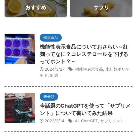
おすすめ
サプリ
健康食品
機能性表示食品についておさらい～紅
麹ってなに？コレステロールを下げる
ってホント？～
2024/3/27
機能性表示食品
,
米紅麹ポリケ
チド
,
紅麹
未分類
今話題のChatGPTを使って「サプリメ
ント」について書いてみた結果
2023/2/14
AI
,
ChatGPT
,
サプリメント