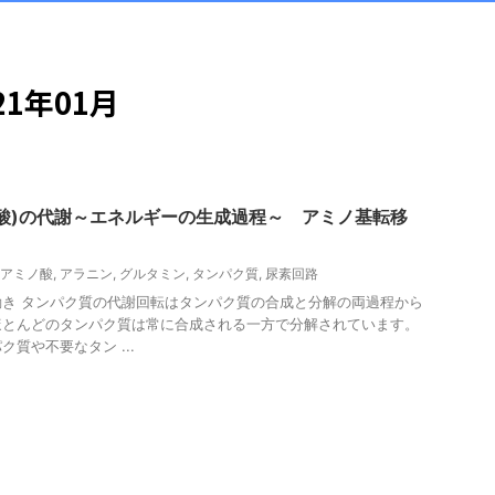
1年01月
酸)の代謝～エネルギーの生成過程～ アミノ基転移
アミノ酸
,
アラニン
,
グルタミン
,
タンパク質
,
尿素回路
き タンパク質の代謝回転はタンパク質の合成と分解の両過程から
ほとんどのタンパク質は常に合成される一方で分解されています。
質や不要なタン ...