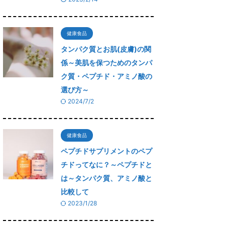
健康食品
タンパク質とお肌(皮膚)の関
係～美肌を保つためのタンパ
ク質・ペプチド・アミノ酸の
選び方～
2024/7/2
健康食品
ペプチドサプリメントのペプ
チドってなに？～ペプチドと
は～タンパク質、アミノ酸と
比較して
2023/1/28