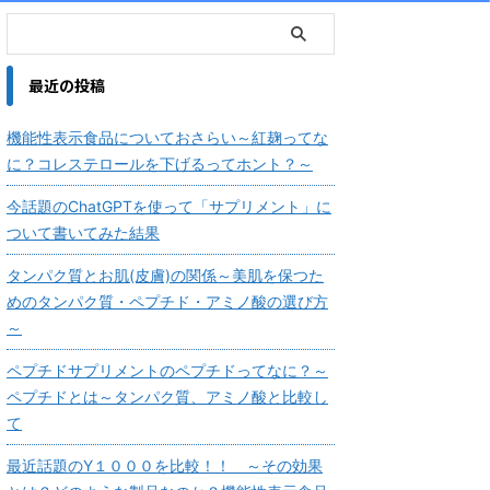
最近の投稿
機能性表示食品についておさらい～紅麹ってな
に？コレステロールを下げるってホント？～
今話題のChatGPTを使って「サプリメント」に
ついて書いてみた結果
タンパク質とお肌(皮膚)の関係～美肌を保つた
めのタンパク質・ペプチド・アミノ酸の選び方
～
ペプチドサプリメントのペプチドってなに？～
ペプチドとは～タンパク質、アミノ酸と比較し
て
最近話題のY１０００を比較！！ ～その効果