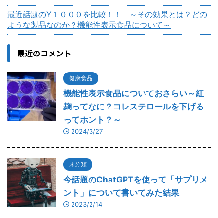
最近話題のY１０００を比較！！ ～その効果とは？どの
ような製品なのか？機能性表示食品について～
最近のコメント
健康食品
機能性表示食品についておさらい～紅
麹ってなに？コレステロールを下げる
ってホント？～
2024/3/27
未分類
今話題のChatGPTを使って「サプリメ
ント」について書いてみた結果
2023/2/14