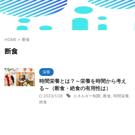
HOME
>
断食
断食
栄養
時間栄養とは？～栄養を時間から考え
る～（断食・絶食の有用性は）
2023/1/28
エネルギー制限
,
断食
,
時間栄養
,
絶食