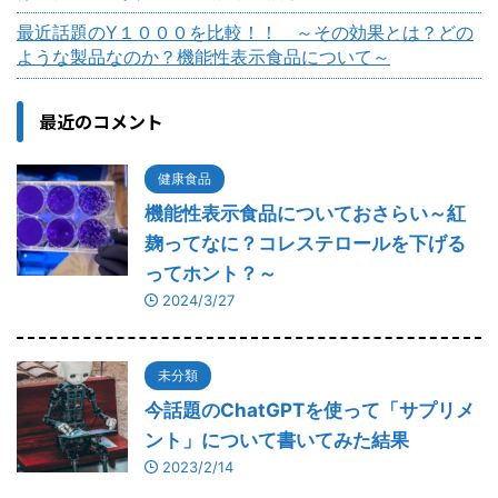
最近話題のY１０００を比較！！ ～その効果とは？どの
ような製品なのか？機能性表示食品について～
最近のコメント
健康食品
機能性表示食品についておさらい～紅
麹ってなに？コレステロールを下げる
ってホント？～
2024/3/27
未分類
今話題のChatGPTを使って「サプリメ
ント」について書いてみた結果
2023/2/14