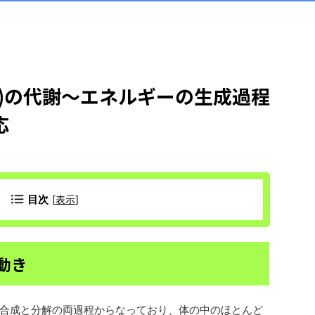
)の代謝～エネルギーの生成過程
応
目次
[
表示
]
動き
合成と分解の両過程からなっており、体の中のほとんど