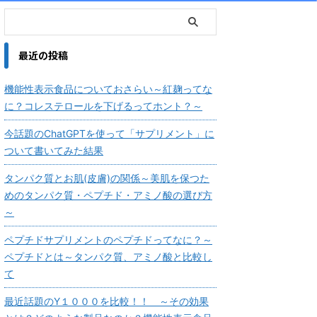
最近の投稿
機能性表示食品についておさらい～紅麹ってな
に？コレステロールを下げるってホント？～
今話題のChatGPTを使って「サプリメント」に
ついて書いてみた結果
タンパク質とお肌(皮膚)の関係～美肌を保つた
めのタンパク質・ペプチド・アミノ酸の選び方
～
ペプチドサプリメントのペプチドってなに？～
ペプチドとは～タンパク質、アミノ酸と比較し
て
最近話題のY１０００を比較！！ ～その効果