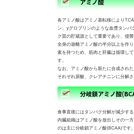
アミノ酸
各アミノ酸はアミノ基転移によりTC
ン、γグロブリンのような血漿タンパ
ク質の貯蔵源として重要であり、侵襲
全身の遊離アミノ酸の半分以上を作り
素を持つため、筋肉と肝臓は循環して
す。
なお、アミノ酸から新たに合成された
それぞれ尿酸、クレアチニンに分解さ
分岐鎖アミノ酸(BCA
食事直後にはタンパク分解が減少する
内臓組織はアミノ酸を放出しその一方
のは主に分岐鎖アミノ酸(BCAA)です