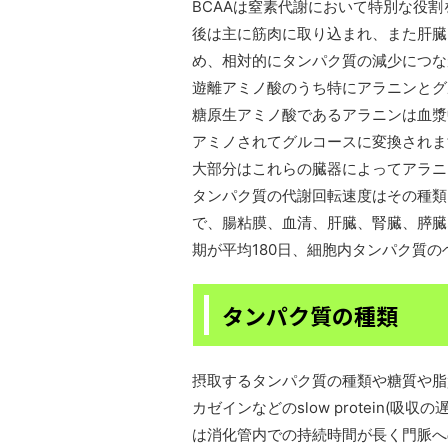
BCAAは窒素代謝において特別な役
後は主に筋肉に取り込まれ、また肝臓
め、相対的にタンパク質の減少につな
遊離アミノ酸のうち特にアラニンとグ
糖原生アミノ酸であるアラニンは血漿
アミノされてグルコースに変換されま
大部分はこれらの臓器によってアラニ
タンパク質の代謝回転速度はその種類
で、腸粘膜、血清、肝臓、腎臓、膵臓
期が平均180日、細胞内タンパク質の
タンパク質の種類
摂取するタンパク質の種類や糖質や脂
カゼインなどのslow protein(
は消化管内での持続時間が長く門脈へ