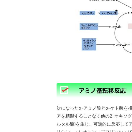
アミノ基転移反応
対になったα-アミノ酸とα-ケト酸
アを精製することなく他の2-オキソグル
ルタル酸)を生じ、可逆的に反応して
リシン、トレオニン、プロリンおよび