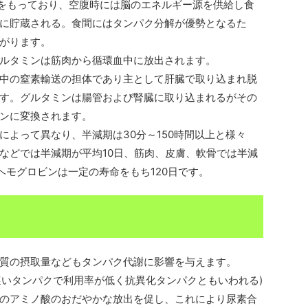
割をもっており、空腹時には脳のエネルギー源を供給し食
に貯蔵される。食間にはタンパク分解が優勢となるた
がります。
ルタミンは筋肉から循環血中に放出されます。
中の窒素輸送の担体であり主として肝臓で取り込まれ脱
す。グルタミンは腸管および腎臓に取り込まれるがその
ンに変換されます。
によって異なり、半減期は30分～150時間以上と様々
などでは半減期が平均10日、筋肉、皮膚、軟骨では半減
ヘモグロビンは一定の寿命をもち120日です。
質の摂取量などもタンパク代謝に影響を与えます。
吸収の遅いタンパクで利用率が低く抗異化タンパクともいわれる)
のアミノ酸のおだやかな放出を促し、これにより尿素合