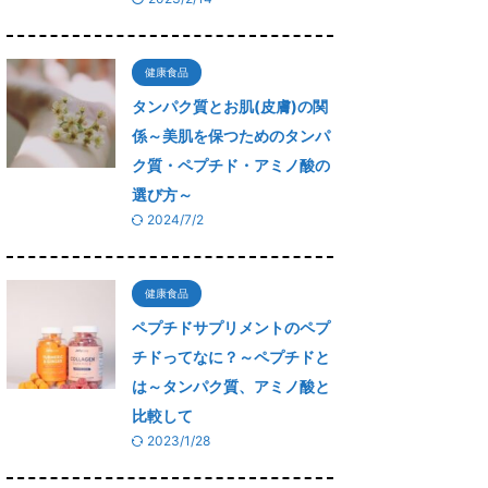
健康食品
タンパク質とお肌(皮膚)の関
係～美肌を保つためのタンパ
ク質・ペプチド・アミノ酸の
選び方～
2024/7/2
健康食品
ペプチドサプリメントのペプ
チドってなに？～ペプチドと
は～タンパク質、アミノ酸と
比較して
2023/1/28