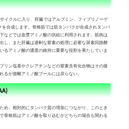
Aサイクルに入り、肝臓ではアルブミン、フィブリノーゲ
クを合成します。骨格筋では筋タンパクが合成されタンパ
下などでは血漿アミノ酸の供給に利用されます。筋肉は
出し、また肝臓は過剰な窒素の処理に必要な尿素回路酵
いるアミノ酸の濃度の維持に重要な役割を果たしていま
プリン塩基やクレアチンなどの窒素含有化合物はその後
れるが遊離アミノ酸プールには戻らない。
A)
ため、相対的にタンパク質の増加につながり、このとき
で骨格筋はアミノ酸を取り込むがどちらの場合も関わる
。