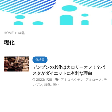
HOME
>
糊化
糊化
低糖質
デンプンの老化はカロリーオフ！？パ
スタがダイエットに有利な理由
2023/1/28
アミロペクチン
,
アミロース
,
デ
ンプン
,
糊化
,
老化