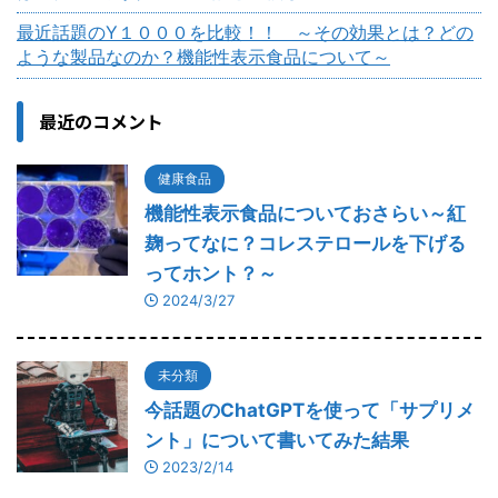
最近話題のY１０００を比較！！ ～その効果とは？どの
ような製品なのか？機能性表示食品について～
最近のコメント
健康食品
機能性表示食品についておさらい～紅
麹ってなに？コレステロールを下げる
ってホント？～
2024/3/27
未分類
今話題のChatGPTを使って「サプリメ
ント」について書いてみた結果
2023/2/14