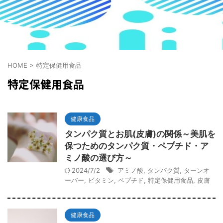
HOME
>
特定保健用食品
特定保健用食品
健康食品
タンパク質とお肌(皮膚)の関係～美肌を
保つためのタンパク質・ペプチド・ア
ミノ酸の選び方～
2024/7/2
アミノ酸
,
タンパク質
,
ターンオ
ーバー
,
ビタミン
,
ペプチド
,
特定保健用食品
,
皮膚
健康食品